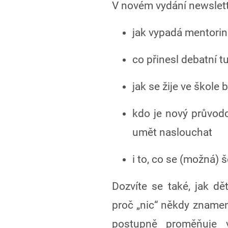
V novém vydání newslette
jak vypadá mentori
co přinesl debatní 
jak se žije ve škole 
kdo je nový průvodc
umět naslouchat
i to, co se (možná)
Dozvíte se také, jak dět
proč „nic“ někdy znamen
postupně proměňuje v