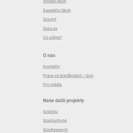
Střední školy
Expediční školy
ScioArt
ScioLes
Co učíme?
O nás
Kontakty
Práce ve ScioŠkolách / Scio
Pro média
Naše další projekty
ScioEdu
ScioKuchyně
ScioResearch