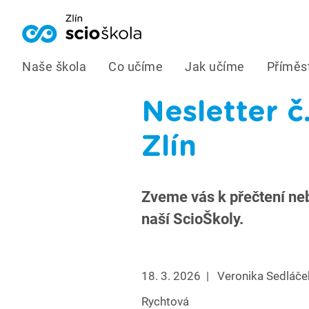
Naše škola
Co učíme
Jak učíme
Příměs
Nesletter č
Zlín
Zveme vás k přečtení neb
naší ScioŠkoly.
18. 3. 2026
|
Veronika Sedláče
Rychtová